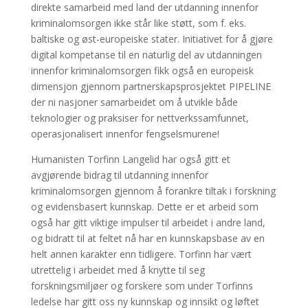
direkte samarbeid med land der utdanning innenfor
kriminalomsorgen ikke står like støtt, som f. eks.
baltiske og øst-europeiske stater. Initiativet for å gjøre
digital kompetanse til en naturlig del av utdanningen
innenfor kriminalomsorgen fikk også en europeisk
dimensjon gjennom partnerskapsprosjektet PIPELINE
der ni nasjoner samarbeidet om å utvikle både
teknologier og praksiser for nettverkssamfunnet,
operasjonalisert innenfor fengselsmurene!
Humanisten Torfinn Langelid har også gitt et
avgjørende bidrag til utdanning innenfor
kriminalomsorgen gjennom å forankre tiltak i forskning
og evidensbasert kunnskap. Dette er et arbeid som
også har gitt viktige impulser til arbeidet i andre land,
og bidratt til at feltet nå har en kunnskapsbase av en
helt annen karakter enn tidligere. Torfinn har vært
utrettelig i arbeidet med å knytte til seg
forskningsmiljøer og forskere som under Torfinns
ledelse har gitt oss ny kunnskap og innsikt og løftet