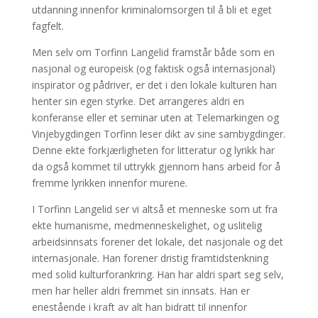
utdanning innenfor kriminalomsorgen til å bli et eget
fagfelt.
Men selv om Torfinn Langelid framstår både som en
nasjonal og europeisk (og faktisk også internasjonal)
inspirator og pådriver, er det i den lokale kulturen han
henter sin egen styrke. Det arrangeres aldri en
konferanse eller et seminar uten at Telemarkingen og
Vinjebygdingen Torfinn leser dikt av sine sambygdinger.
Denne ekte forkjærligheten for litteratur og lyrikk har
da også kommet til uttrykk gjennom hans arbeid for å
fremme lyrikken innenfor murene.
I Torfinn Langelid ser vi altså et menneske som ut fra
ekte humanisme, medmenneskelighet, og uslitelig
arbeidsinnsats forener det lokale, det nasjonale og det
internasjonale. Han forener dristig framtidstenkning
med solid kulturforankring. Han har aldri spart seg selv,
men har heller aldri fremmet sin innsats. Han er
enestående i kraft av alt han bidratt til innenfor