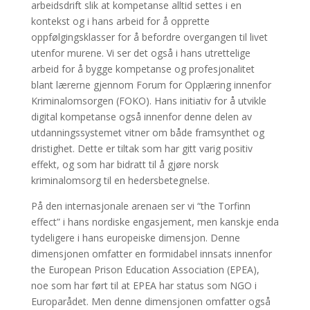
arbeidsdrift slik at kompetanse alltid settes i en
kontekst og i hans arbeid for å opprette
oppfølgingsklasser for å befordre overgangen til livet
utenfor murene. Vi ser det også i hans utrettelige
arbeid for å bygge kompetanse og profesjonalitet
blant lærerne gjennom Forum for Opplæring innenfor
Kriminalomsorgen (FOKO). Hans initiativ for å utvikle
digital kompetanse også innenfor denne delen av
utdanningssystemet vitner om både framsynthet og
dristighet. Dette er tiltak som har gitt varig positiv
effekt, og som har bidratt til å gjøre norsk
kriminalomsorg til en hedersbetegnelse.
På den internasjonale arenaen ser vi “the Torfinn
effect” i hans nordiske engasjement, men kanskje enda
tydeligere i hans europeiske dimensjon. Denne
dimensjonen omfatter en formidabel innsats innenfor
the European Prison Education Association (EPEA),
noe som har ført til at EPEA har status som NGO i
Europarådet. Men denne dimensjonen omfatter også