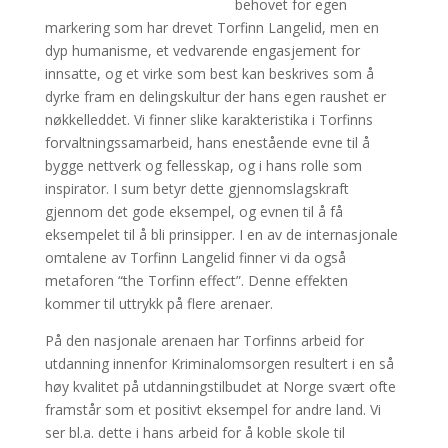
behovet for egen
markering som har drevet Torfinn Langelid, men en
dyp humanisme, et vedvarende engasjement for
innsatte, og et virke som best kan beskrives som å
dyrke fram en delingskultur der hans egen raushet er
nøkkelleddet. Vi finner slike karakteristika i Torfinns
forvaltningssamarbeid, hans enestående evne til å
bygge nettverk og fellesskap, og i hans rolle som
inspirator. I sum betyr dette gjennomslagskraft
gjennom det gode eksempel, og evnen til å få
eksempelet til å bli prinsipper. I en av de internasjonale
omtalene av Torfinn Langelid finner vi da også
metaforen “the Torfinn effect”. Denne effekten
kommer til uttrykk på flere arenaer.
På den nasjonale arenaen har Torfinns arbeid for
utdanning innenfor Kriminalomsorgen resultert i en så
høy kvalitet på utdanningstilbudet at Norge svært ofte
framstår som et positivt eksempel for andre land. Vi
ser bl.a. dette i hans arbeid for å koble skole til