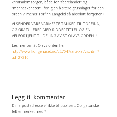
kriminalomsorgen, både for “fedrelandet” og
“menneskeheten”, for igjen å sitere grunnlaget for den
orden vi mener Torfinn Langelid så absolutt fortjener.»
VI SENDER VÅRE VARMESTE TANKER TIL TORFINN,
OG GRATULERER MED RIDDERTITTEL OG EN
VELFORTJENT TILDELING AV ST OLAVS ORDEN !!!
Les mer om St Olavs orden her:
http://www.kongehuset.no/c27047/artikkel/vis.html?
tid=27216
Legg til kommentar
Din e-postadresse vil ikke bli publisert.
Obligatoriske
felt er merket med
*