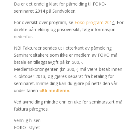
Da er det endelig klart for påmelding til FOKO-
seminaret 2014 på Sundvolden.
For oversikt over program, se
Foko-program 201
4
. For
direkte påmelding og prisoversikt, følg informasjon
nedenfor.
NB! Fakturaer sendes ut i etterkant av påmelding.
Seminardeltakere som ikke er medlem av FOKO må
betale en tilleggsavgift på kr. 500,-.
Medlemskontingenten (kr. 300,-) må være betalt innen
4. oktober 2013, og gjøres separat fra betaling for
seminaret. Innmelding kan du gjøre på nettsiden vår
under fanen
«Bli medlem»
.
Ved avmelding mindre enn en uke før seminarstart må
faktura påregnes.
Vennlig hilsen
FOKO- styret