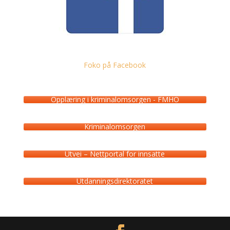
Foko på Facebook
Opplæring i kriminalomsorgen - FMHO
Kriminalomsorgen
Utvei – Nettportal for innsatte
Utdanningsdirektoratet