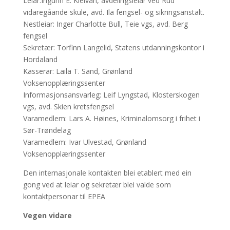
Leiar:Ingunn E. Kleivan, avdelingsleiar ved Rud
vidaregåande skule, avd. Ila fengsel- og sikringsanstalt.
Nestleiar: Inger Charlotte Bull, Teie vgs, avd. Berg
fengsel
Sekretær: Torfinn Langelid, Statens utdanningskontor i
Hordaland
Kasserar: Laila T. Sand, Grønland
Voksenopplæringssenter
Informasjonsansvarleg: Leif Lyngstad, Klosterskogen
vgs, avd. Skien kretsfengsel
Varamedlem: Lars A. Høines, Kriminalomsorg i frihet i
Sør-Trøndelag
Varamedlem: Ivar Ulvestad, Grønland
Voksenopplæringssenter
Den internasjonale kontakten blei etablert med ein
gong ved at leiar og sekretær blei valde som
kontaktpersonar til EPEA
Vegen vidare