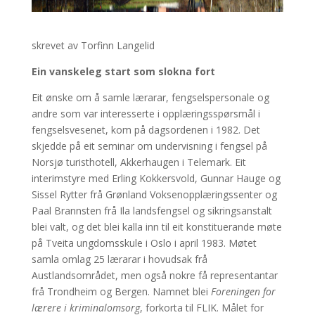
skrevet av Torfinn Langelid
Ein vanskeleg start som slokna fort
Eit ønske om å samle lærarar, fengselspersonale og
andre som var interesserte i opplæringsspørsmål i
fengselsvesenet, kom på dagsordenen i 1982. Det
skjedde på eit seminar om undervisning i fengsel på
Norsjø turisthotell, Akkerhaugen i Telemark. Eit
interimstyre med Erling Kokkersvold, Gunnar Hauge og
Sissel Rytter frå Grønland Voksenopplæringssenter og
Paal Brannsten frå Ila landsfengsel og sikringsanstalt
blei valt, og det blei kalla inn til eit konstituerande møte
på Tveita ungdomsskule i Oslo i april 1983. Møtet
samla omlag 25 lærarar i hovudsak frå
Austlandsområdet, men også nokre få representantar
frå Trondheim og Bergen. Namnet blei
Foreningen for
lærere i kriminalomsorg
, forkorta til FLIK. Målet for