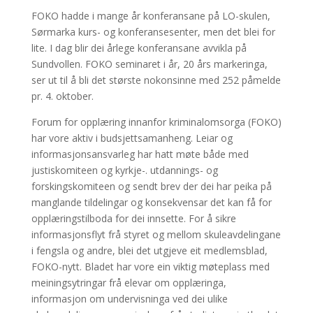
FOKO hadde i mange år konferansane på LO-skulen,
Sørmarka kurs- og konferansesenter, men det blei for
lite. I dag blir dei årlege konferansane avvikla på
Sundvollen. FOKO seminaret i år, 20 års markeringa,
ser ut til å bli det største nokonsinne med 252 påmelde
pr. 4. oktober.
Forum for opplæring innanfor kriminalomsorga (FOKO)
har vore aktiv i budsjettsamanheng. Leiar og
informasjonsansvarleg har hatt møte både med
justiskomiteen og kyrkje-. utdannings- og
forskingskomiteen og sendt brev der dei har peika på
manglande tildelingar og konsekvensar det kan få for
opplæringstilboda for dei innsette. For å sikre
informasjonsflyt frå styret og mellom skuleavdelingane
i fengsla og andre, blei det utgjeve eit medlemsblad,
FOKO-nytt. Bladet har vore ein viktig møteplass med
meiningsytringar frå elevar om opplæringa,
informasjon om undervisninga ved dei ulike