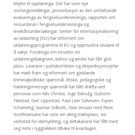
knytte til opplæringa. Det har vore nye
stortingsmeldingar, presentasjon av den omfattande
evalueringa av fengselsundervisninga, rapporten om
ressursbruk i fengselsundervisninga og
levekårsundersøkingar. Senter for internasjonalisering
av utdanning (SIU) har informert om
utdanningsprogramma til EU og oppmuntra skulane til
å søkje. Forskinga om innsette sin
utdanningsbakgrunn, behov og ønske har fått god
plass. Leiarane i justiskomiteen og ekspedisjonssjefar
har møtt fram og informert om gjeldande
kriminalpolitiske spørsmål. Etiske, pedagogiske og
haldningsmessige spørsmål har blitt drøfta ved
personar som Nils Christie, Inge Eidsvåg, Guttorm
Fløistad, Geir Lippestad, Paul-Leer Salvesen, Espen
Schanning, Gunnar Stålsett, Olav Vesaas med fleire.
Konferansane har vore ein viktig møteplass, ein
verkstad for idemyldring, og deltakarane har fått med
seg niste i ryggsekken tilbake til kvardagen.