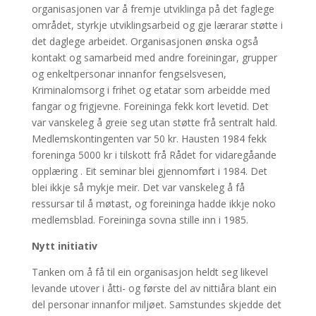
organisasjonen var å fremje utviklinga på det faglege
området, styrkje utviklingsarbeid og gje lærarar støtte i
det daglege arbeidet. Organisasjonen ønska også
kontakt og samarbeid med andre foreiningar, grupper
og enkeltpersonar innanfor fengselsvesen,
Kriminalomsorg i frihet og etatar som arbeidde med
fangar og frigjevne. Foreininga fekk kort levetid. Det
var vanskeleg å greie seg utan støtte frå sentralt hald.
Medlemskontingenten var 50 kr. Hausten 1984 fekk
foreninga 5000 kr i tilskott frå Rådet for vidaregåande
opplæring . Eit seminar blei gjennomført i 1984. Det
blei ikkje så mykje meir. Det var vanskeleg å få
ressursar til å møtast, og foreininga hadde ikkje noko
medlemsblad. Foreininga sovna stille inn i 1985.
Nytt initiativ
Tanken om å få til ein organisasjon heldt seg likevel
levande utover i åtti- og første del av nittiåra blant ein
del personar innanfor miljøet. Samstundes skjedde det