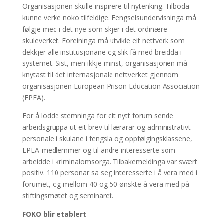
Organisasjonen skulle inspirere til nytenking. Tilboda
kunne verke noko tilfeldige. Fengselsundervisninga må
følgje med i det nye som skjer i det ordinære
skuleverket. Foreininga må utvikle eit nettverk som
dekkjer alle institusjonane og slik få med breidda i
systemet. Sist, men ikkje minst, organisasjonen må
knytast til det internasjonale nettverket gjennom
organisasjonen European Prison Education Association
(EPEA).
For å lodde stemninga for eit nytt forum sende
arbeidsgruppa ut eit brev til lærarar og administrativt
personale i skulane i fengsla og oppfølgingsklassene,
EPEA-medlemmer og til andre interesserte som
arbeidde i kriminalomsorga. Tilbakemeldinga var svært
positiv. 110 personar sa seg interesserte i å vera med i
forumet, og mellom 40 og 50 ønskte å vera med på
stiftingsmøtet og seminaret.
FOKO blir etablert