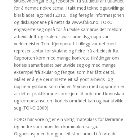
skuleavdelingane og reisebrev frå studieturar i utlandet
for å nemne nokre tema. I takt med teknologiutviklinga
blei bladet lagt ned i 2010. I dag føregår informasjonen
og diskusjonane på nettsida www.foko.no. FOKO
engasjerte seg også for å utvikle samarbeidet mellom
arbeidsdrift og skulen. Leiar i arbeidsgruppa var
verksmeister Tore Kjemperud. I tillegg var det med
representantar for skulane og fleire frå arbeidsdrifta.
Rapporten kom med mange konkrete tilrådingar om
korleis samarbeidet bør utvikle seg og med mange
eksempel frå skular og fengsel som har fått det til.
Målet er å gje dei innsette eit så godt arbeids- og
opplæringstilbod som råd er. Styrken med rapporten er
at det er praktikarane som kjem til orde med kunnskap
og kompetanse om korleis området kan og bør utvikle
seg (FOKO 2009).
FOKO har vore og er ein viktig møteplass for lærarane
og andre som arbeider i kriminalomsorga.
Organisasjonen har gjort eit stort arbeid i å føre dei