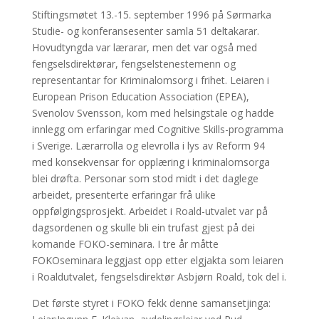
Stiftingsmøtet 13.-15. september 1996 på Sørmarka
Studie- og konferansesenter samla 51 deltakarar.
Hovudtyngda var lærarar, men det var også med
fengselsdirektørar, fengselstenestemenn og
representantar for Kriminalomsorg i frihet. Leiaren i
European Prison Education Association (EPEA),
Svenolov Svensson, kom med helsingstale og hadde
innlegg om erfaringar med Cognitive Skills-programma
i Sverige. Lærarrolla og elevrolla i lys av Reform 94
med konsekvensar for opplæring i kriminalomsorga
blei drøfta. Personar som stod midt i det daglege
arbeidet, presenterte erfaringar frå ulike
oppfølgingsprosjekt. Arbeidet i Roald-utvalet var på
dagsordenen og skulle bli ein trufast gjest på dei
komande FOKO-seminara. I tre år måtte
FOKOseminara leggjast opp etter elgjakta som leiaren
i Roaldutvalet, fengselsdirektør Asbjørn Roald, tok del i.
Det første styret i FOKO fekk denne samansetjinga: