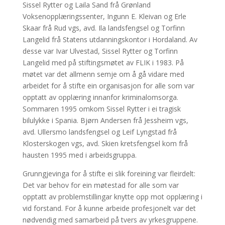
Sissel Rytter og Laila Sand frå Grønland
Voksenopplæringssenter, Ingunn E. Kleivan og Erle
Skaar frå Rud vgs, avd. Ila landsfengsel og Torfinn
Langelid frå Statens utdanningskontor i Hordaland. Av
desse var Ivar Ulvestad, Sissel Rytter og Torfinn
Langelid med på stiftingsmøtet av FLIK i 1983. På
møtet var det allmenn semje om å gå vidare med
arbeidet for å stifte ein organisasjon for alle som var
opptatt av opplæring innanfor kriminalomsorga.
Sommaren 1995 omkom Sissel Rytter i ei tragisk
bilulykke i Spania. Bjørn Andersen frå Jessheim vgs,
avd. Ullersmo landsfengsel og Leif Lyngstad frå
Klosterskogen vgs, avd. Skien kretsfengsel kom frå
hausten 1995 med i arbeidsgruppa.
Grunngjevinga for å stifte ei slik foreining var fleirdelt:
Det var behov for ein møtestad for alle som var
opptatt av problemstillingar knytte opp mot opplæring i
vid forstand. For å kunne arbeide profesjonelt var det
nødvendig med samarbeid på tvers av yrkesgruppene.