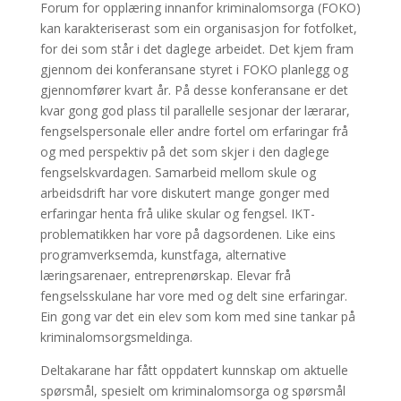
Forum for opplæring innanfor kriminalomsorga (FOKO)
kan karakteriserast som ein organisasjon for fotfolket,
for dei som står i det daglege arbeidet. Det kjem fram
gjennom dei konferansane styret i FOKO planlegg og
gjennomfører kvart år. På desse konferansane er det
kvar gong god plass til parallelle sesjonar der lærarar,
fengselspersonale eller andre fortel om erfaringar frå
og med perspektiv på det som skjer i den daglege
fengselskvardagen. Samarbeid mellom skule og
arbeidsdrift har vore diskutert mange gonger med
erfaringar henta frå ulike skular og fengsel. IKT-
problematikken har vore på dagsordenen. Like eins
programverksemda, kunstfaga, alternative
læringsarenaer, entreprenørskap. Elevar frå
fengselsskulane har vore med og delt sine erfaringar.
Ein gong var det ein elev som kom med sine tankar på
kriminalomsorgsmeldinga.
Deltakarane har fått oppdatert kunnskap om aktuelle
spørsmål, spesielt om kriminalomsorga og spørsmål