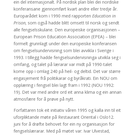
ein del internasjonalt. På nordisk plan blei dei nordiske
konferansane gjennomført kvart andre eller tredje år.
Europarådet kom i 1990 med rapporten
Education in
Prison,
som også hadde blitt omsett til norsk og sendt
alle fengselsskulane. Den europeiske organisasjonen –
European Prison Education Association (EPEA) – blei
formelt grunnlagt under den europeiske konferansen
om fengselsundervisning som blei avvikla i Sverige i
1993. I tillegg hadde fengselsundervisninga utvikla seg i
omfang, og talet på lærarar var midt på 1990-talet
kome opp i omlag 240 på heil- og deltid. Det var større
engasjement frå politikarar og byråkrati. Ein NOU om
opplæring i fengsel blei lagt fram i 1992 (NOU 1992:
19). Det var med andre ord eit anna klima og ein annan
atmosfære for å prøve på nytt.
Forfattaren tok eit initiativ våren 1995 og kalla inn til eit
uforpliktande møte på Restaurant Oriental i Oslo12.
juni for å drøfte behovet for ein ny organisasjon for
fengselslærarar. Med på møtet var: Ivar Ulvestad,