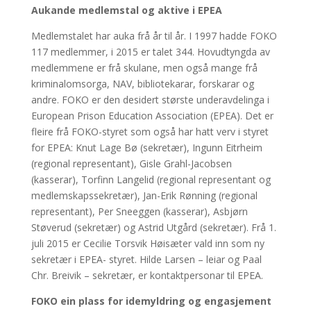
Aukande medlemstal og aktive i EPEA
Medlemstalet har auka frå år til år. I 1997 hadde FOKO
117 medlemmer, i 2015 er talet 344. Hovudtyngda av
medlemmene er frå skulane, men også mange frå
kriminalomsorga, NAV, bibliotekarar, forskarar og
andre. FOKO er den desidert største underavdelinga i
European Prison Education Association (EPEA). Det er
fleire frå FOKO-styret som også har hatt verv i styret
for EPEA: Knut Lage Bø (sekretær), Ingunn Eitrheim
(regional representant), Gisle Grahl-Jacobsen
(kasserar), Torfinn Langelid (regional representant og
medlemskapssekretær), Jan-Erik Rønning (regional
representant), Per Sneeggen (kasserar), Asbjørn
Støverud (sekretær) og Astrid Utgård (sekretær). Frå 1.
juli 2015 er Cecilie Torsvik Høisæter vald inn som ny
sekretær i EPEA- styret. Hilde Larsen – leiar og Paal
Chr. Breivik – sekretær, er kontaktpersonar til EPEA.
FOKO ein plass for idemyldring og engasjement