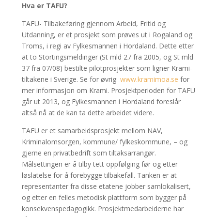
Hva er TAFU?
TAFU- Tilbakeføring gjennom Arbeid, Fritid og
Utdanning, er et prosjekt som prøves ut i Rogaland og
Troms, i regi av Fylkesmannen i Hordaland. Dette etter
at to Stortingsmeldinger (St mld 27 fra 2005, og St mld
37 fra 07/08) bestilte pilotprosjekter som ligner Krami-
tiltakene i Sverige. Se for øvrig
www.kramimoa.se
for
mer informasjon om Krami. Prosjektperioden for TAFU
går ut 2013, og Fylkesmannen i Hordaland foreslår
altså nå at de kan ta dette arbeidet videre.
TAFU er et samarbeidsprosjekt mellom NAV,
Kriminalomsorgen, kommune/ fylkeskommune, – og
gjerne en privatbedrift som tiltaksarrangør.
Målsettingen er å tilby tett oppfølging før og etter
løslatelse for å forebygge tilbakefall. Tanken er at
representanter fra disse etatene jobber samlokalisert,
og etter en felles metodisk plattform som bygger på
konsekvenspedagogikk. Prosjektmedarbeiderne har