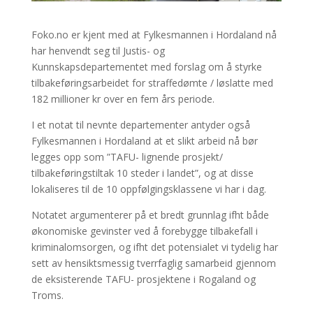
Foko.no er kjent med at Fylkesmannen i Hordaland nå
har henvendt seg til Justis- og
Kunnskapsdepartementet med forslag om å styrke
tilbakeføringsarbeidet for straffedømte / løslatte med
182 millioner kr over en fem års periode.
I et notat til nevnte departementer antyder også
Fylkesmannen i Hordaland at et slikt arbeid nå bør
legges opp som ”TAFU- lignende prosjekt/
tilbakeføringstiltak 10 steder i landet”, og at disse
lokaliseres til de 10 oppfølgingsklassene vi har i dag.
Notatet argumenterer på et bredt grunnlag ifht både
økonomiske gevinster ved å forebygge tilbakefall i
kriminalomsorgen, og ifht det potensialet vi tydelig har
sett av hensiktsmessig tverrfaglig samarbeid gjennom
de eksisterende TAFU- prosjektene i Rogaland og
Troms.