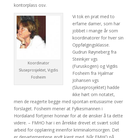
kontorplass osv.
Vi tok en prat med to
erfarne damer, som har
jobbet i mange år som
koordinatorer for hver sin
Oppfølgingsklasse.
Gudrun Røyneberg fra
Steinkjer vgs
Koordinator
(Furuskogen) og Vigdis
Sluseprosjektet, Vigdis
Fosheim fra Hjalmar
Fosheim
Johansen vgs
(Sluseprosjektet) hadde
ikke hørt om notatet,
men de reagerte begge med spontan entusiasme over
forslaget. Fosheim mener at Fylkesmannen i
Hordaland fortjener honnør for at de ønsker å ta dette
videre. – FMHO har i en årrekke drevet et svært solid
arbeid for opplæring innenfor kriminalomsorgen. Det
er departementene godt kjent med. Når FMHO nå