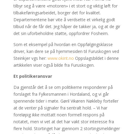
tilbyr seg å være «motoren» i et stort og viktig løft for
tilbakeføringsarbeidet, borger det for kvalitet.
Departementene bør vite å verdsette et virkelig godt
tilbud når de får det. Jeg håper de takker ja, og at de gir
det sin uforbeholdne støtte, oppfordrer Fosheim.
Som et eksempel på hvordan en Oppfølgingsklasse
driver, kan dere se på hjemmesiden til Furuskogen ved
Steinkjer vgs her:
www.okint.no
Oppslagsbildet i denne
artikkelen viser også bilde fra Furuskogen.
Et politikeransvar
Da gjenstår det å se om politikerne responderer på
forslaget fra Fylkesmannen i Hordaland, og vi går
spennende tider i møte. Gøril Vikøren Nøkleby forteller
at de venter på signaler fra sentralt hold. – Vi har
foreløpig ikke mottatt noen formell respons på
notatet, men vi vet at det har vakt stor interesse fra
flere hold. Stortinget har gjennom 2 stortingsmeldinger