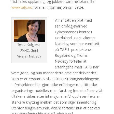
fått felles opplæring, og jobber i samme lokale. Se
www.tafu.no
for mer informasjon om dette.
Vi har tatt en prat med
seniorrådgjevar ved
Fylkesmannes kontor i
Hordaland, Gøril Vikøren
Nøkleby, som har vært tett
Seniorrådgjevar
på TAFU- prosjektene i
FMHO, Gøril
Rogaland og Troms.
Vikøren Nøkleby
Nøkleby forteller at
erfaringene med TAFU har
vært gode, og hun mener dette arbeidet dekker det
som er etterspurt av slike tiltak i Stortingsmeldingene.
– Prosjektene har gjort ulike erfaringer med litt ulike
organiseringsmodeller, men først og fremst så ser vi at
tiltakene virker etter intensjonene. Vi opplever f eks en
sterkere knytting mellom det som skjer innenfor og
utenfor fengselsmuren. Videre forteller hun at det ved
evt videreføring blir viktig å sikre også