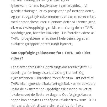
fylkeskommunens forpliktelser i samarbeidet. – Vi
gjorde erfaringer i et av prosjektene på nettopp dette,
og ser at også fylkeskommunen bør være representert
med personalressurser. Gjennom dette vil i større grad
sikre at skoleoppfølgingen blir en naturlig del av TAFU-
oppfølgingen, forteller Nøkleby. Hun forteller videre at
TAFU- prosjektene er evaluert hele veien, og at en
evalueringsrapport er rett rundt hjørnet.
Kan Oppfølgingsklassene føre TAFU- arbeidet
videre?
I dag arrangeres det Oppfølgingsklasser tilknyttet 10
avdelinger for fengselsundervisning i landet. Og
Fylkesmannen i Hordaland foreslår altså i sitt notat at
TAFU eller lignende tilbakeføringstiltak kan føres videre
ut fra de eksisterende Oppfølgingsklassene. Vi vet at
lokalene ved de fleste av dagens Oppfølgingsklasser
neppe kan benyttes i et såpass utvidet tiltak som TAFU
har vært, da det vil være større behov for f eks