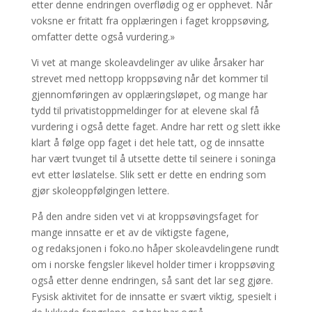
etter denne endringen overflødig og er opphevet. Når
voksne er fritatt fra opplæringen i faget kroppsøving,
omfatter dette også vurdering.»
Vi vet at mange skoleavdelinger av ulike årsaker har
strevet med nettopp kroppsøving når det kommer til
gjennomføringen av opplæringsløpet, og mange har
tydd til privatistoppmeldinger for at elevene skal få
vurdering i også dette faget. Andre har rett og slett ikke
klart å følge opp faget i det hele tatt, og de innsatte
har vært tvunget til å utsette dette til seinere i soninga
evt etter løslatelse. Slik sett er dette en endring som
gjør skoleoppfølgingen lettere.
På den andre siden vet vi at kroppsøvingsfaget for
mange innsatte er et av de viktigste fagene,
og redaksjonen i foko.no håper skoleavdelingene rundt
om i norske fengsler likevel holder timer i kroppsøving
også etter denne endringen, så sant det lar seg gjøre.
Fysisk aktivitet for de innsatte er svært viktig, spesielt i