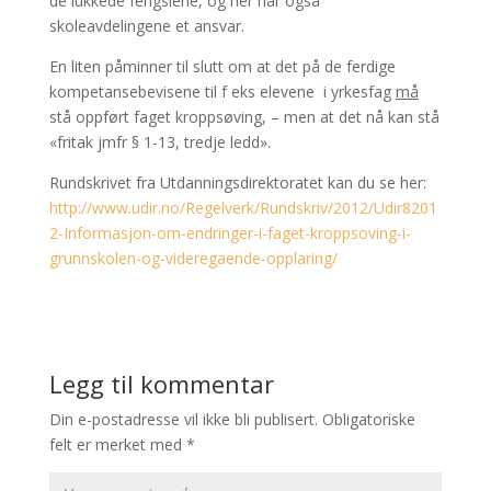
de lukkede fengslene, og her har også
skoleavdelingene et ansvar.
En liten påminner til slutt om at det på de ferdige
kompetansebevisene til f eks elevene i yrkesfag
må
stå oppført faget kroppsøving, – men at det nå kan stå
«fritak jmfr § 1-13, tredje ledd».
Rundskrivet fra Utdanningsdirektoratet kan du se her:
http://www.udir.no/Regelverk/Rundskriv/2012/Udir8201
2-Informasjon-om-endringer-i-faget-kroppsoving-i-
grunnskolen-og-videregaende-opplaring/
Legg til kommentar
Din e-postadresse vil ikke bli publisert.
Obligatoriske
felt er merket med
*