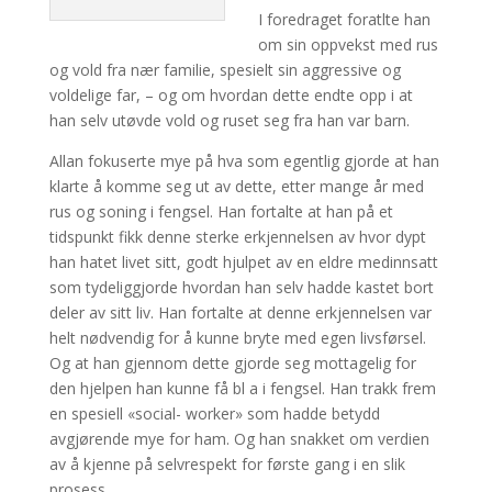
I foredraget foratlte han
om sin oppvekst med rus
og vold fra nær familie, spesielt sin aggressive og
voldelige far, – og om hvordan dette endte opp i at
han selv utøvde vold og ruset seg fra han var barn.
Allan fokuserte mye på hva som egentlig gjorde at han
klarte å komme seg ut av dette, etter mange år med
rus og soning i fengsel. Han fortalte at han på et
tidspunkt fikk denne sterke erkjennelsen av hvor dypt
han hatet livet sitt, godt hjulpet av en eldre medinnsatt
som tydeliggjorde hvordan han selv hadde kastet bort
deler av sitt liv. Han fortalte at denne erkjennelsen var
helt nødvendig for å kunne bryte med egen livsførsel.
Og at han gjennom dette gjorde seg mottagelig for
den hjelpen han kunne få bl a i fengsel. Han trakk frem
en spesiell «social- worker» som hadde betydd
avgjørende mye for ham. Og han snakket om verdien
av å kjenne på selvrespekt for første gang i en slik
prosess.