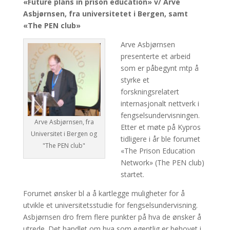
«Future plans in prison education» v/ Arve
Asbjørnsen, fra universitetet i Bergen, samt
«The PEN club»
Arve Asbjørnsen
presenterte et arbeid
som er påbegynt mtp å
styrke et
forskningsrelatert
internasjonalt nettverk i
fengselsundervisningen.
Arve Asbjørnsen, fra
Etter et møte på Kypros
Universitet i Bergen og
tidligere i år ble forumet
"The PEN club"
«The Prison Education
Network» (The PEN club)
startet.
Forumet ønsker bl a å kartlegge muligheter for å
utvikle et universitetsstudie for fengselsundervisning.
Asbjørnsen dro frem flere punkter på hva de ønsker å
utrede. Det handlet om hva som egentlig er behovet i