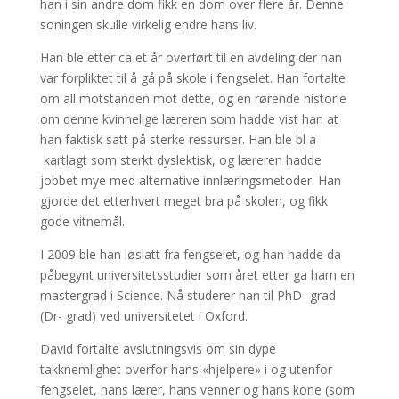
han i sin andre dom fikk en dom over flere år. Denne
soningen skulle virkelig endre hans liv.
Han ble etter ca et år overført til en avdeling der han
var forpliktet til å gå på skole i fengselet. Han fortalte
om all motstanden mot dette, og en rørende historie
om denne kvinnelige læreren som hadde vist han at
han faktisk satt på sterke ressurser. Han ble bl a
kartlagt som sterkt dyslektisk, og læreren hadde
jobbet mye med alternative innlæringsmetoder. Han
gjorde det etterhvert meget bra på skolen, og fikk
gode vitnemål.
I 2009 ble han løslatt fra fengselet, og han hadde da
påbegynt universitetsstudier som året etter ga ham en
mastergrad i Science. Nå studerer han til PhD- grad
(Dr- grad) ved universitetet i Oxford.
David fortalte avslutningsvis om sin dype
takknemlighet overfor hans «hjelpere» i og utenfor
fengselet, hans lærer, hans venner og hans kone (som