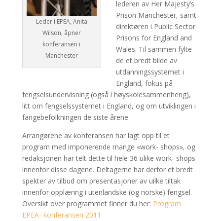
lederen av Her Majesty’s
Prison Manchester, samt
Leder i EPEA, Anita
direktøren i Public Sector
Wilson, åpner
Prisons for England and
konferansen i
Wales. Til sammen fylte
Manchester
de et bredt bilde av
utdanningssystemet i
England, fokus på
fengselsundervisning (også i høyskolesammenheng),
litt om fengselssystemet i England, og om utviklingen i
fangebefolkningen de siste årene.
Arrangørene av konferansen har lagt opp til et
program med imponerende mange «work- shops», og
redaksjonen har telt dette til hele 36 ulike work- shops
innenfor disse dagene. Deltagerne har derfor et bredt
spekter av tilbud om presentasjoner av uilke tiltak
innenfor opplæring i utenlandske (og norske) fengsel.
Oversikt over programmet finner du her:
Program
EPEA- konferansen 2011