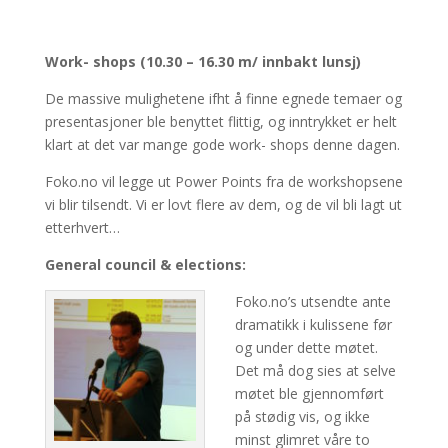
Work- shops (10.30 – 16.30 m/ innbakt lunsj)
De massive mulighetene ifht å finne egnede temaer og
presentasjoner ble benyttet flittig, og inntrykket er helt
klart at det var mange gode work- shops denne dagen.
Foko.no vil legge ut Power Points fra de workshopsene
vi blir tilsendt. Vi er lovt flere av dem, og de vil bli lagt ut
etterhvert…
General council & elections:
Foko.no’s utsendte ante
dramatikk i kulissene før
og under dette møtet.
Det må dog sies at selve
møtet ble gjennomført
på stødig vis, og ikke
minst glimret våre to