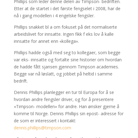
Phillips som leder denne delen av Timpson- bedriften.
Etter at de startet i det første fengselet i 2008, har de
nå i gang modellen i 4 engelske fengsler.
Phillips snakket bl a om fokuset på det normaliserte
arbeidslivet for innsatte. Ingen fikk f eks lov å kalle
innsatte for annet enn «kollega».
Phillips hadde også med seg to kollegaer, som begge
var eks- innsatte og fortalte sine historier om hvordan
de hadde fått sjansen gjennom Timpson academies.
Begge var nå løslatt, og jobbet på heltid i samme
bedrift.
Dennis Phillips planlegger en tur til Europa for å se
hvordan andre fengsler driver, og for å presentere
«Timpson- modellen» for andre. Han ønsker gjerne å
komme til Norge. Dennis Phillips sin epost- adresse for
de som er interessert i kontakt:
dennis.phillips@timpson.com