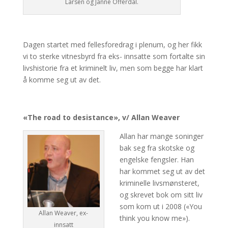
Larsen og Janne Offerdal.
Dagen startet med fellesforedrag i plenum, og her fikk
vi to sterke vitnesbyrd fra eks- innsatte som fortalte sin
livshistorie fra et kriminelt liv, men som begge har klart
å komme seg ut av det.
«The road to desistance», v/ Allan Weaver
Allan har mange soninger
bak seg fra skotske og
engelske fengsler. Han
har kommet seg ut av det
kriminelle livsmønsteret,
og skrevet bok om sitt liv
som kom ut i 2008 («You
Allan Weaver, ex-
think you know me»).
innsatt