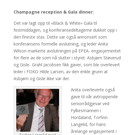
Champagne reception &
Gala dinner:
Det var lagt opp til «Black & White» Gala til
festmiddagen, og konferansedeltagerne dukket opp i
den fineste stas. Dette var også annonsert som
konferansens formelle avslutning, og leder Anita
Wilson markerte avslutningen på EPEA- engasjementet
for flere av de som nå slutter i styret. Asbjørn Støverud
og Gisle- Grahl Jacobsen fikk gaver, som ble overlevert
leder i FOKO Hilde Larsen, av den enkle grunn at
Asbjørn og Gisle ikke var der.
Anita overleverte også
gave til vår avtroppende
seniorrådgjevar ved
Fylkesmannen i
Hordaland, Torfinn
Langelid, for hans
årelange engasjement i