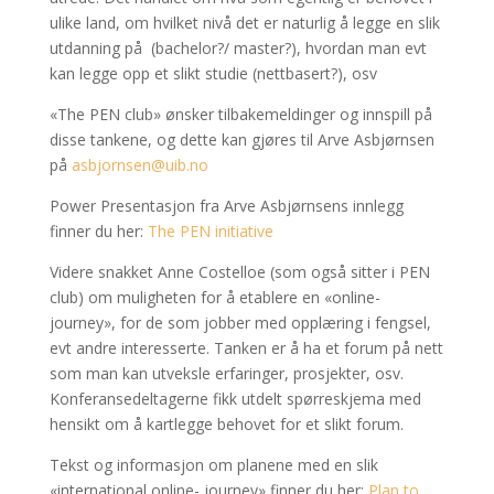
ulike land, om hvilket nivå det er naturlig å legge en slik
utdanning på (bachelor?/ master?), hvordan man evt
kan legge opp et slikt studie (nettbasert?), osv
«The PEN club» ønsker tilbakemeldinger og innspill på
disse tankene, og dette kan gjøres til Arve Asbjørnsen
på
asbjornsen@uib.no
Power Presentasjon fra Arve Asbjørnsens innlegg
finner du her:
The PEN initiative
Videre snakket Anne Costelloe (som også sitter i PEN
club) om muligheten for å etablere en «online-
journey», for de som jobber med opplæring i fengsel,
evt andre interesserte. Tanken er å ha et forum på nett
som man kan utveksle erfaringer, prosjekter, osv.
Konferansedeltagerne fikk utdelt spørreskjema med
hensikt om å kartlegge behovet for et slikt forum.
Tekst og informasjon om planene med en slik
«international online- journey» finner du her:
Plan to