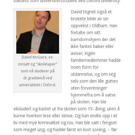
suksess som universitetsstudent ved Oxford university.
David tegnet også et
brokete bilde av sin
oppvekst i Oldham. Han
fortalte om sitt
barndomshjem der det
ikke fantes bøker eller
aviser, ingen
David McGuire, ex-
familiemedlemmer hadde
innsatt og "skoletaper"
noen form for
som nå studerer på
utdannelse, og om seg
dr.gradsnivå ved
selv som den lille gutten
universitetet i Oxford.
uten forventninger
hjemmefra om å satse
på skolen. Han ble
eksludert og kastet ut fra skolen som 15- åring, uten å
kunne hverken lese eller skrive. Og han endte opp i et
liv med mye kriminalitet og rus. Han ble satt i fengsel
som meget ung, og hadde først en kort soning, – før