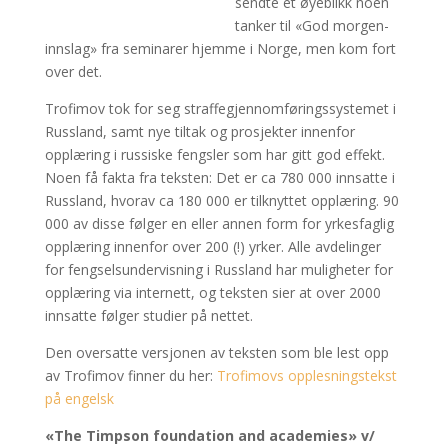
sendte et øyeblikk noen
tanker til «God morgen-
innslag» fra seminarer hjemme i Norge, men kom fort
over det.
Trofimov tok for seg straffegjennomføringssystemet i
Russland, samt nye tiltak og prosjekter innenfor
opplæring i russiske fengsler som har gitt god effekt.
Noen få fakta fra teksten: Det er ca 780 000 innsatte i
Russland, hvorav ca 180 000 er tilknyttet opplæring. 90
000 av disse følger en eller annen form for yrkesfaglig
opplæring innenfor over 200 (!) yrker. Alle avdelinger
for fengselsundervisning i Russland har muligheter for
opplæring via internett, og teksten sier at over 2000
innsatte følger studier på nettet.
Den oversatte versjonen av teksten som ble lest opp
av Trofimov finner du her:
Trofimovs opplesningstekst
på engelsk
«The Timpson foundation and academies» v/