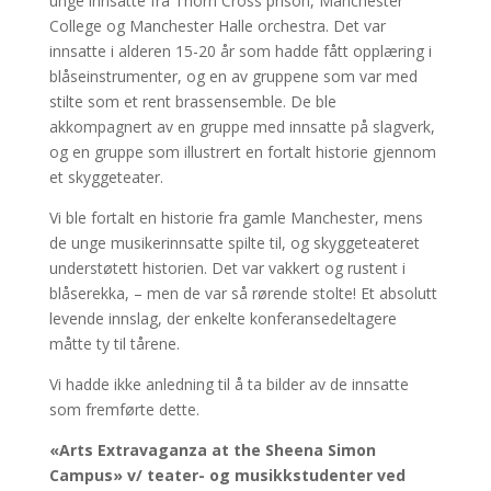
unge innsatte fra Thorn Cross prison, Manchester
College og Manchester Halle orchestra. Det var
innsatte i alderen 15-20 år som hadde fått opplæring i
blåseinstrumenter, og en av gruppene som var med
stilte som et rent brassensemble. De ble
akkompagnert av en gruppe med innsatte på slagverk,
og en gruppe som illustrert en fortalt historie gjennom
et skyggeteater.
Vi ble fortalt en historie fra gamle Manchester, mens
de unge musikerinnsatte spilte til, og skyggeteateret
understøtett historien. Det var vakkert og rustent i
blåserekka, – men de var så rørende stolte! Et absolutt
levende innslag, der enkelte konferansedeltagere
måtte ty til tårene.
Vi hadde ikke anledning til å ta bilder av de innsatte
som fremførte dette.
«Arts Extravaganza at the Sheena Simon
Campus» v/ teater- og musikkstudenter ved