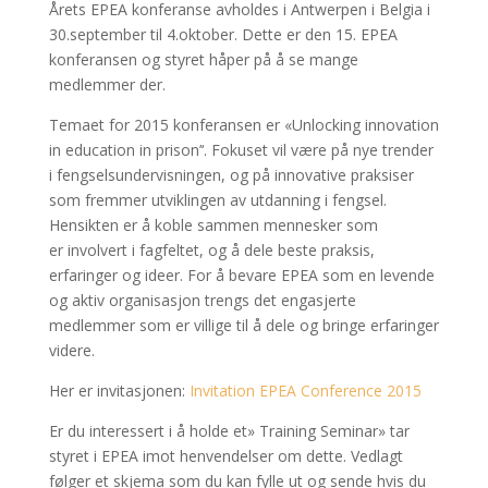
Årets EPEA konferanse avholdes i Antwerpen i Belgia i
30.september til 4.oktober. Dette er den
15.
EPEA
konferansen og styret håper på å se mange
medlemmer der.
Temaet for
2015
konferansen
er «Unlocking innovation
in education in prison’
‘
.
Fokuset
vil være på
nye trender
i
fengselsundervisningen,
og
på innovative
praksiser
som fremmer
utviklingen av utdanning
i
fengsel
.
Hensikten
er
å koble sammen mennesker som
er
involvert i fagfeltet,
og
å dele
beste praksis
,
erfaringer
og ideer
. For å bevare EPEA som en levende
og aktiv organisasjon trengs det engasjerte
medlemmer som er villige til å dele og bringe erfaringer
videre.
Her er invitasjonen:
Invitation EPEA Conference 2015
Er du
interessert i å holde
et»
Training
Seminar» tar
styret i EPEA imot henvendelser om dette
.
Vedlagt
følger
et
skjema som du kan fylle ut og sende hvis du