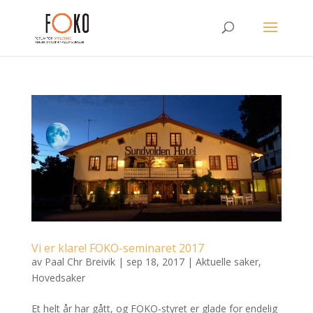
Vi er klare! FOKO-seminaret 2017
av
Paal Chr Breivik
|
sep 18, 2017
|
Aktuelle saker
,
Hovedsaker
Et helt år har gått, og FOKO-styret er glade for endelig