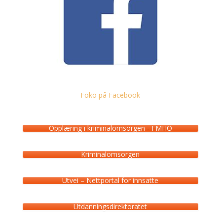
Foko på Facebook
Opplæring i kriminalomsorgen - FMHO
Kriminalomsorgen
Utvei – Nettportal for innsatte
Utdanningsdirektoratet