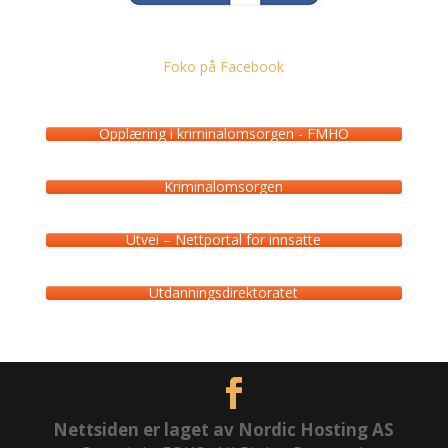
Foko på Facebook
Opplæring i kriminalomsorgen - FMHO
Kriminalomsorgen
Utvei – Nettportal for innsatte
Utdanningsdirektoratet
Nettsiden er laget av Nordic Hosting AS